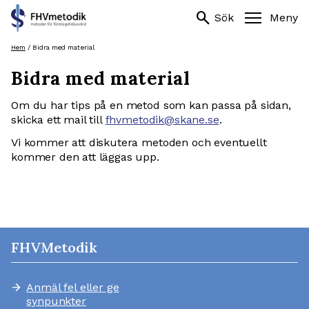
Sök
search
search
Sök
Meny
efter:
Hoppa
Hem
/
Bidra med material
till
Bidra med material
innehåll
Om du har tips på en metod som kan passa på sidan,
skicka ett mail till
fhvmetodik@skane.se
.
Vi kommer att diskutera metoden och eventuellt
kommer den att läggas upp.
FHVMetodik
Anmäl fel eller ge
arrow_forward
synpunkter