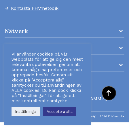
Kontakta FHVmetodik
arrow_forward
expand_more
Nätverk
expand_more
AMM-kliniker
Vi använder cookies på vår
webbplats för att ge dig den mest
expand_more
Information
relevanta upplevelsen genom att
komma ihåg dina preferenser och
upprepade besök. Genom att
klicka på "Acceptera alla"
samtycker du till användningen av
ALLA cookies. Du kan dock klicka
arrow_right_alt
på "Inställningar" för att ge ett
Ansvarig utgivare:
Verksamhetschefen, AMM Syd,
mer kontrollerat samtycke.
Lund
Inställningar
Acceptera alla
Senast uppdaterad: 03-08-2026
Copyright 2026 FHVmetodik