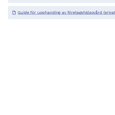
Guide för upphanding av företagshälsovård (privat
draft