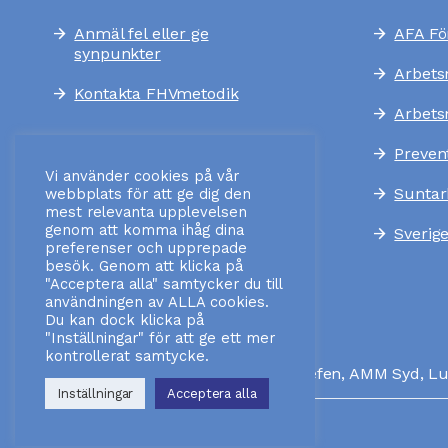
Anmäl fel eller ge
AFA Fö
arrow_forward
arrow_forward
synpunkter
Arbets
arrow_forward
Kontakta FHVmetodik
arrow_forward
Arbets
arrow_forward
Preven
arrow_forward
Vi använder cookies på vår
Suntar
arrow_forward
webbplats för att ge dig den
mest relevanta upplevelsen
genom att komma ihåg dina
Sverig
arrow_forward
preferenser och upprepade
besök. Genom att klicka på
"Acceptera alla" samtycker du till
användningen av ALLA cookies.
Du kan dock klicka på
"Inställningar" för att ge ett mer
kontrollerat samtycke.
Ansvarig utgivare:
Verksamhetschefen, AMM Syd, L
Inställningar
Acceptera alla
Senast uppdaterad: 03-08-2026