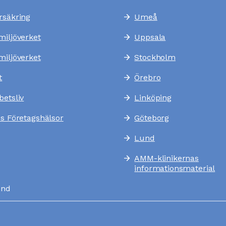
rsäkring
Umeå
arrow_forward
miljöverket
Uppsala
arrow_forward
miljöverket
Stockholm
arrow_forward
t
Örebro
arrow_forward
betsliv
Linköping
arrow_forward
es Företagshälsor
Göteborg
arrow_forward
Lund
arrow_forward
AMM-klinikernas
arrow_forward
informationsmaterial
und