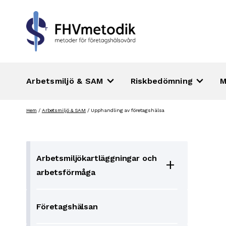
keyboard_arrow_down
keyboard_arrow_down
Arbetsmiljö & SAM
Riskbedömning
M
Hoppa
Hem
/
Arbetsmiljö & SAM
/
Upphandling av företagshälsa
till
innehåll
Arbetsmiljökartläggningar och
add
arbetsförmåga
Företagshälsan