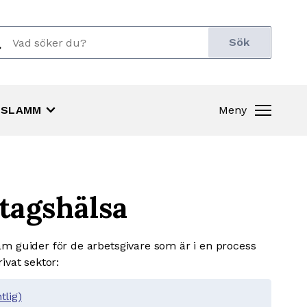
ch
r:
keyboard_arrow_down
SLAMM
Meny
tagshälsa
am guider för de arbetsgivare som är i en process
ivat sektor:
tlig)