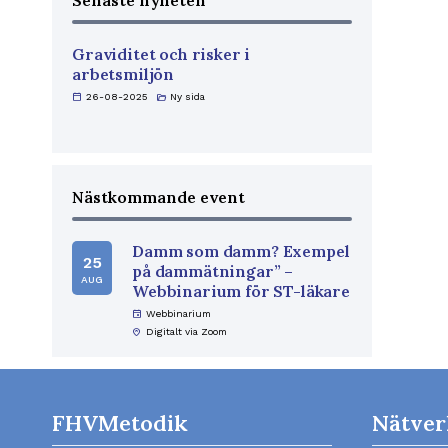
Senaste nyheten
Graviditet och risker i
arbetsmiljön
calendar_today
26-08-2025
folder_open
Ny sida
Nästkommande event
Damm som damm? Exempel
25
på dammätningar” –
AUG
Webbinarium för ST-läkare
event
Webbinarium
home_pin
Digitalt via Zoom
FHVMetodik
Nätver