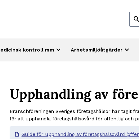
Sök
sear
efte
keyboard_arrow_down
keyboard_arrow_down
edicinsk kontroll mm
Arbetsmiljöåtgärder
Upphandling av före
Branschföreningen Sveriges företagshälsor har tagit fr
för att upphandla företagshälsovård för offentlig och pr
Guide för upphandling av företagshälsovård (offen
draft