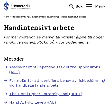
Sök
search
search
Sök
Meny
efter:
Hoppa
Hem
/
Riskbedömning
/
Ergonomisk belastning
/
Handintensivt arbete
till
Handintensivt arbete
innehåll
För mer material, se menyn till vänster (uppe till höger
i mobilversionen).
Klicka på + för undermenyer.
Metoder
Assessment of Repetitive Task of the upper limbs
arrow_forward
(ART)
Formulär för att identifiera behov av riskbedömning
arrow_forward
vid handbelastande arbete
The Distal Upper Extremity Tool (DUET)
arrow_forward
Hand Activity Level (HAL)
arrow_forward