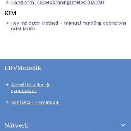
Hand Arm Riskbedömningsmetod (HARM)
arrow_forward
KIM
Key Indicator Method – manual handling operations
arrow_forward
(KIM MHO)
FHVMetodik
Anmäl fel eller ge
arrow_forward
synpunkter
Kontakta FHVmetodik
arrow_forward
expand_more
Nätverk