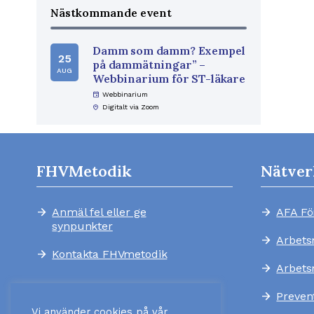
Nästkommande event
Damm som damm? Exempel
25
på dammätningar” –
AUG
Webbinarium för ST-läkare
event
Webbinarium
home_pin
Digitalt via Zoom
FHVMetodik
Nätver
Anmäl fel eller ge
AFA Fö
arrow_forward
arrow_forward
synpunkter
Arbets
arrow_forward
Kontakta FHVmetodik
arrow_forward
Arbets
arrow_forward
Preven
arrow_forward
Vi använder cookies på vår