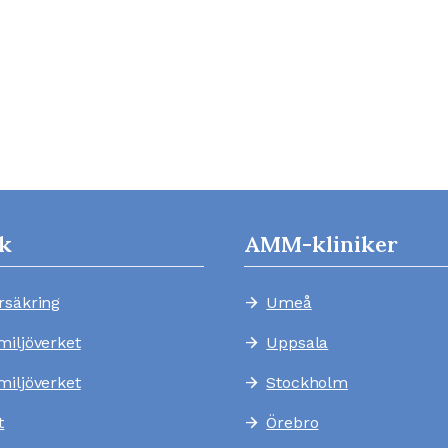
k
AMM-kliniker
rsäkring
Umeå
arrow_forward
miljöverket
Uppsala
arrow_forward
miljöverket
Stockholm
arrow_forward
t
Örebro
arrow_forward