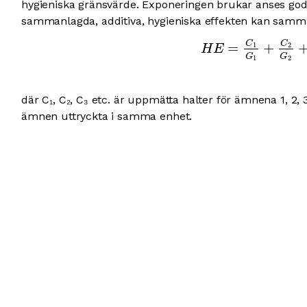
hygieniska gränsvärde. Exponeringen brukar anses god
sammanlagda, additiva, hygieniska effekten kan samman
C
C
=
+
1
2
H
E
G
G
1
2
där C₁, C₂, C₃ etc. är uppmätta halter för ämnena 1, 2, 
ämnen uttryckta i samma enhet.