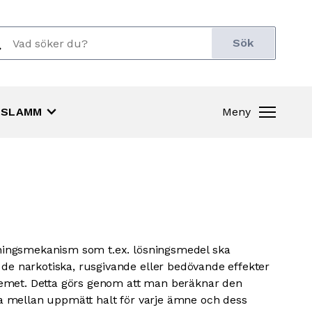
ch
r:
keyboard_arrow_down
SLAMM
Meny
ningsmekanism som t.ex. lösningsmedel ska
 narkotiska, rusgivande eller bedövande effekter
temet. Detta görs genom att man beräknar den
a mellan uppmätt halt för varje ämne och dess