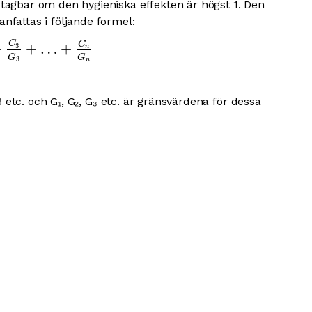
tagbar om den hygieniska effekten är högst 1. Den
fattas i följande formel:
C
C
+
+
…
+
3
n
G
G
3
n
3 etc. och G₁, G₂, G₃ etc. är gränsvärdena för dessa