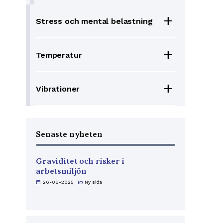
add
Stress och mental belastning
add
Temperatur
add
Vibrationer
Senaste nyheten
Graviditet och risker i
arbetsmiljön
calendar_today
26-08-2025
folder_open
Ny sida