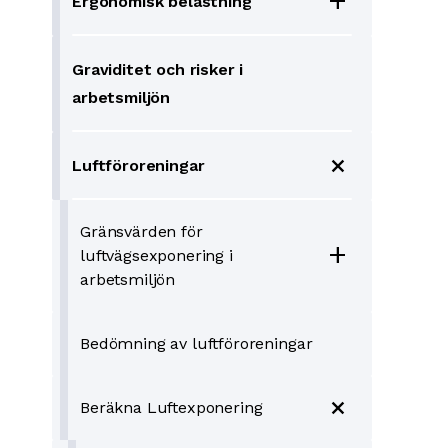
add
Ergonomisk belastning
Graviditet och risker i
arbetsmiljön
add
Luftföroreningar
Gränsvärden för
add
luftvägsexponering i
arbetsmiljön
Bedömning av luftföroreningar
add
Beräkna Luftexponering