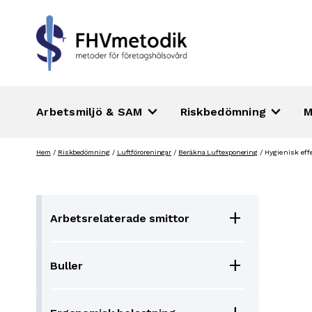
keyboard_arrow_down
keyboard_arrow_down
Arbetsmiljö & SAM
Riskbedömning
M
Hoppa
Hem
/
Riskbedömning
/
Luftföroreningar
/
Beräkna Luftexponering
/
Hygienisk eff
till
innehåll
add
Arbetsrelaterade smittor
add
Buller