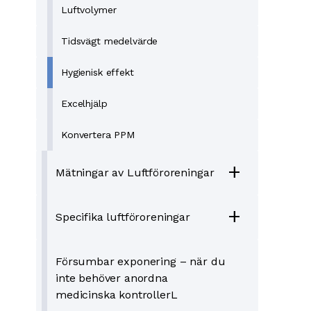
Luftvolymer
Tidsvägt medelvärde
Hygienisk effekt
Excelhjälp
Konvertera PPM
add
Mätningar av Luftföroreningar
add
Specifika luftföroreningar
Försumbar exponering – när du
inte behöver anordna
medicinska kontrollerL