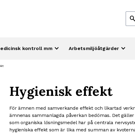
Sök
sear
efte
keyboard_arrow_down
keyboard_arrow_down
edicinsk kontroll mm
Arbetsmiljöåtgärder
ekt
Hygienisk effekt
För ämnen med samverkande effekt och likartad verk
ämnenas sammanlagda påverkan bedömas. Det gäller de
som organiska lösningsmedel har på centrala nervsys
hygieniska effekt som är lika med summan av kvotern