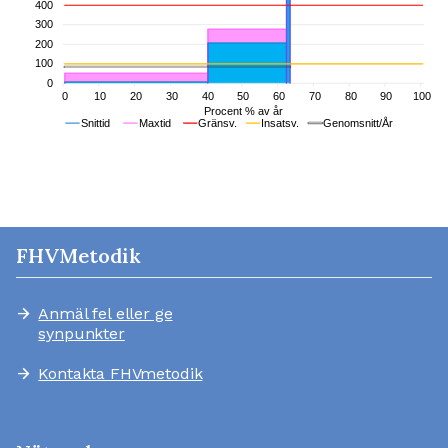
FHVMetodik
Anmäl fel eller ge
arrow_forward
synpunkter
Kontakta FHVmetodik
arrow_forward