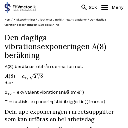
Sök
search
search
Sök
Meny
efter:
Hoppa
Hem
/
Riskbedömning
/
Vibrationer
/
Beräkningar vibrationer
/
Den dagliga
till
vibrationsexponeringen A(8) beräkning
innehåll
Den dagliga
vibrationsexponeringen A(8)
beräkning
A(8) beräknas utifrån denna formel:
−
−
−
(
8
)
=
/
8
√
A
a
T
e
q
där:
2
a
= ekvivalent vibrationsnivå (m/s
)
eq
T = faktiskt exponeringstid (triggertid)(timmar)
Dela upp exponeringen i arbetsuppgifter
som kan utföras en hel arbetsdag