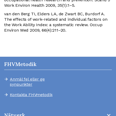
Work Environ Health 2009, 35(1):1–5.
van den Berg TI, Elders LA, de Zwart BC, Burdorf A.
The effects of work-related and individual factors on
the Work Ability Index: a systematic review. Occup
Environ Med 2009, 66(4):211–20.
FHVMetodik
Anmäl fel eller ge
arrow_forward
synpunkter
Kontakta FHVmetodik
arrow_forward
expand_more
Nätverk