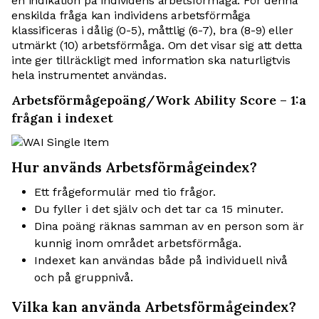
en indikation på individens arbetsförmåga. För denna
enskilda fråga kan individens arbetsförmåga
klassificeras i dålig (0-5), måttlig (6-7), bra (8-9) eller
utmärkt (10) arbetsförmåga. Om det visar sig att detta
inte ger tillräckligt med information ska naturligtvis
hela instrumentet användas.
Arbetsförmågepoäng/Work Ability Score – 1:a
frågan i indexet
Hur används Arbetsförmågeindex?
Ett frågeformulär med tio frågor.
Du fyller i det själv och det tar ca 15 minuter.
Dina poäng räknas samman av en person som är
kunnig inom området arbetsförmåga.
Indexet kan användas både på individuell nivå
och på gruppnivå.
Vilka kan använda Arbetsförmågeindex?