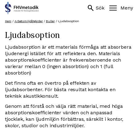
Sök
search
search
Sök
Meny
efter:
Hoppa
Hem
/
Arbetsmiljöåtgärder
/
Buller
/
Ljudabsoption
till
Ljudabsoption
innehåll
Ljudabsorption är ett materials förmåga att absorbera
ljudenergi istället för att reflektera den. Materials
absorptionskoefficienter är frekvensberoende och
varierar mellan 0 (ingen absorbtion) och 1 (full
absorbtion)
Det finns ofta en övertro på effekten av
ljudabsorbenter. För bästa resultat kontakta en
teknisk akustikkonsult.
Genom att förstå och välja rätt material, med höga
absorptionskoefficienter värden och anpassad
tjocklek, kan ljudmiljön förbättras, särskilt i kontor,
skolor, studior och industrimiljöer.