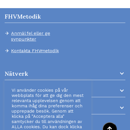
FHVMetodik
Anmäl fel eller ge
arrow_forward
synpunkter
Kontakta FHVmetodik
arrow_forward
expand_more
Nätverk
expand_more
AMM-kliniker
Vi använder cookies på vår
webbplats för att ge dig den mest
relevanta upplevelsen genom att
komma ihåg dina preferenser och
expand_more
Information
upprepade besök. Genom att
klicka på "Acceptera alla"
samtycker du till användningen av
ALLA cookies. Du kan dock klicka
arrow_right_alt