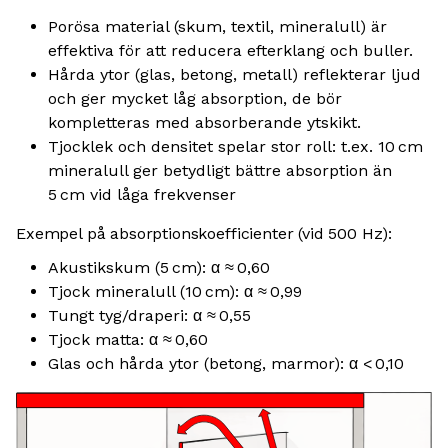
Porösa material (skum, textil, mineralull) är
effektiva för att reducera efterklang och buller.
Hårda ytor (glas, betong, metall) reflekterar ljud
och ger mycket låg absorption, de bör
kompletteras med absorberande ytskikt.
Tjocklek och densitet spelar stor roll: t.ex. 10 cm
mineralull ger betydligt bättre absorption än
5 cm vid låga frekvenser
Exempel på absorptionskoefficienter (vid 500 Hz):
Akustikskum (5 cm): α ≈ 0,60
Tjock mineralull (10 cm): α ≈ 0,99
Tungt tyg/draperi: α ≈ 0,55
Tjock matta: α ≈ 0,60
Glas och hårda ytor (betong, marmor): α < 0,10