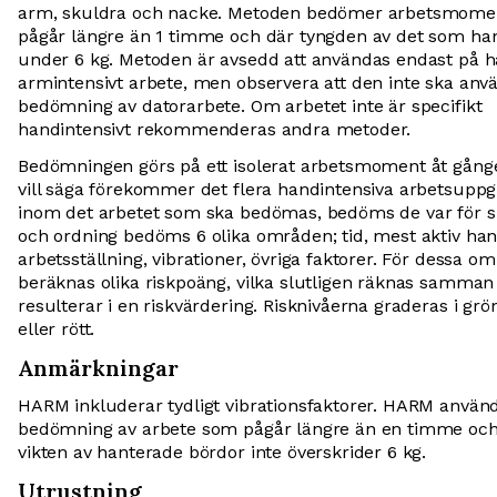
arm, skuldra och nacke. Metoden bedömer arbetsmom
pågår längre än 1 timme och där tyngden av det som han
under 6 kg. Metoden är avsedd att användas endast på 
armintensivt arbete, men observera att den inte ska anv
bedömning av datorarbete. Om arbetet inte är specifikt
handintensivt rekommenderas andra metoder.
Bedömningen görs på ett isolerat arbetsmoment åt gång
vill säga förekommer det flera handintensiva arbetsuppgi
inom det arbetet som ska bedömas, bedöms de var för sig
och ordning bedöms 6 olika områden; tid, mest aktiv hand
arbetsställning, vibrationer, övriga faktorer. För dessa o
beräknas olika riskpoäng, vilka slutligen räknas samman
resulterar i en riskvärdering. Risknivåerna graderas i grön
eller rött.
Anmärkningar
HARM inkluderar tydligt vibrationsfaktorer. HARM använd
bedömning av arbete som pågår längre än en timme och
vikten av hanterade bördor inte överskrider 6 kg.
Utrustning