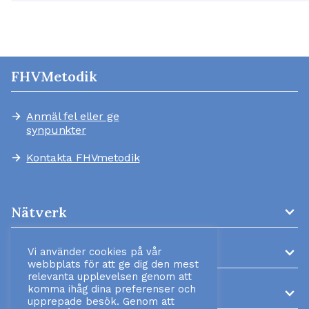
FHVMetodik
Anmäl fel eller ge
arrow_forward
synpunkter
Kontakta FHVmetodik
arrow_forward
expand_more
Nätverk
expand_more
AMM-kliniker
Vi använder cookies på vår
webbplats för att ge dig den mest
relevanta upplevelsen genom att
komma ihåg dina preferenser och
expand_more
Information
upprepade besök. Genom att