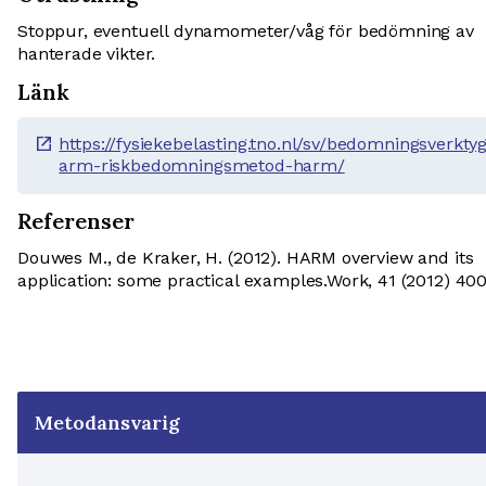
Stoppur, eventuell dynamometer/våg för bedömning av
hanterade vikter.
Länk
https://fysiekebelasting.tno.nl/sv/bedomningsverkty
open_in_new
arm-riskbedomningsmetod-harm/
Referenser
Douwes M., de Kraker, H. (2012). HARM overview and its
application: some practical examples.Work, 41 (2012) 40
Metodansvarig