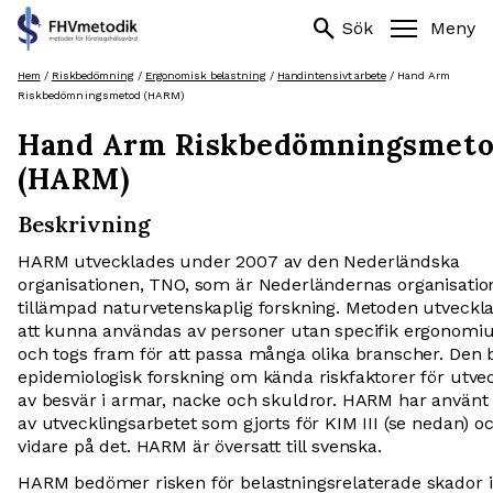
Sök
search
search
Sök
Meny
efter:
Hoppa
Hem
/
Riskbedömning
/
Ergonomisk belastning
/
Handintensivt arbete
/
Hand Arm
till
Riskbedömningsmetod (HARM)
innehåll
Hand Arm Riskbedömningsmet
(HARM)
Beskrivning
HARM utvecklades under 2007 av den Nederländska
organisationen, TNO, som är Nederländernas organisatio
tillämpad naturvetenskaplig forskning. Metoden utveckla
att kunna användas av personer utan specifik ergonomiu
och togs fram för att passa många olika branscher. Den 
epidemiologisk forskning om kända riskfaktorer för utve
av besvär i armar, nacke och skuldror. HARM har använ
av utvecklingsarbetet som gjorts för KIM III (se nedan) o
vidare på det. HARM är översatt till svenska.
HARM bedömer risken för belastningsrelaterade skador i