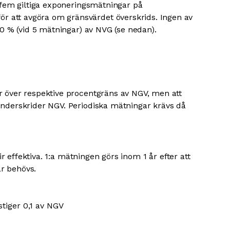
l fem giltiga exponeringsmätningar på
 att avgöra om gränsvärdet överskrids. Ingen av
20 % (vid 5 mätningar) av NVG (se nedan).
r över respektive procentgräns av NGV, men att
underskrider NGV. Periodiska mätningar krävs då
ir effektiva. 1:a mätningen görs inom 1 år efter att
r behövs.
tiger 0,1 av NGV