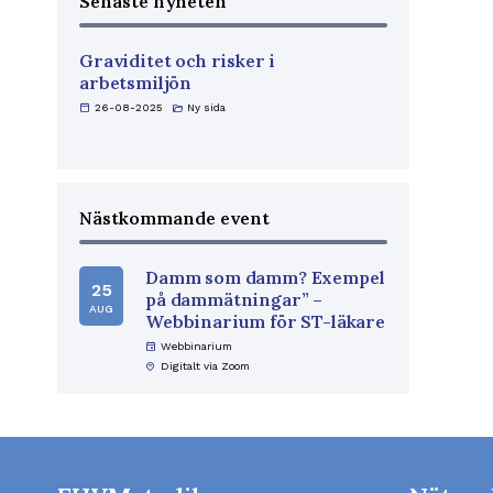
Senaste nyheten
Graviditet och risker i
arbetsmiljön
calendar_today
26-08-2025
folder_open
Ny sida
Nästkommande event
Damm som damm? Exempel
25
på dammätningar” –
AUG
Webbinarium för ST-läkare
event
Webbinarium
home_pin
Digitalt via Zoom