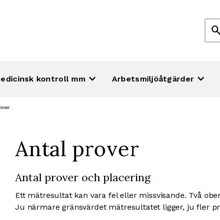
Sök
sear
efte
keyboard_arrow_down
keyboard_arrow_down
edicinsk kontroll mm
Arbetsmiljöåtgärder
rover
Antal prover
Antal prover och placering
Ett mätresultat kan vara fel eller missvisande. Två ob
Ju närmare gränsvärdet mätresultatet ligger, ju fler p