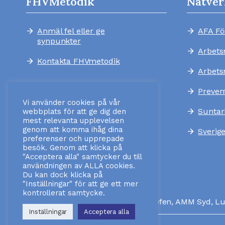
FHVMetodik
Nätver
Anmäl fel eller ge
AFA Fö
arrow_forward
arrow_forward
synpunkter
Arbets
arrow_forward
Kontakta FHVmetodik
arrow_forward
Arbets
arrow_forward
Preven
arrow_forward
Vi använder cookies på vår
Suntar
arrow_forward
webbplats för att ge dig den
mest relevanta upplevelsen
genom att komma ihåg dina
Sverig
arrow_forward
preferenser och upprepade
besök. Genom att klicka på
"Acceptera alla" samtycker du till
användningen av ALLA cookies.
Du kan dock klicka på
"Inställningar" för att ge ett mer
kontrollerat samtycke.
Ansvarig utgivare:
Verksamhetschefen, AMM Syd, L
Inställningar
Acceptera alla
Senast uppdaterad: 03-08-2026