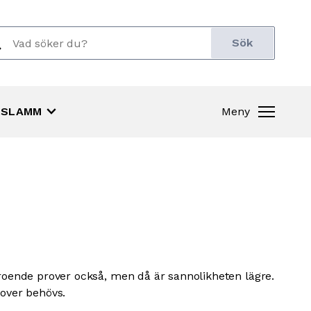
ch
r:
keyboard_arrow_down
SLAMM
Meny
eroende prover också, men då är sannolikheten lägre.
rover behövs.