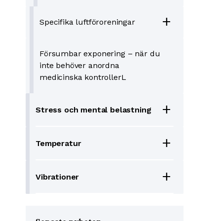
add
Specifika luftföroreningar
Försumbar exponering – när du
inte behöver anordna
medicinska kontrollerL
add
Stress och mental belastning
add
Temperatur
add
Vibrationer