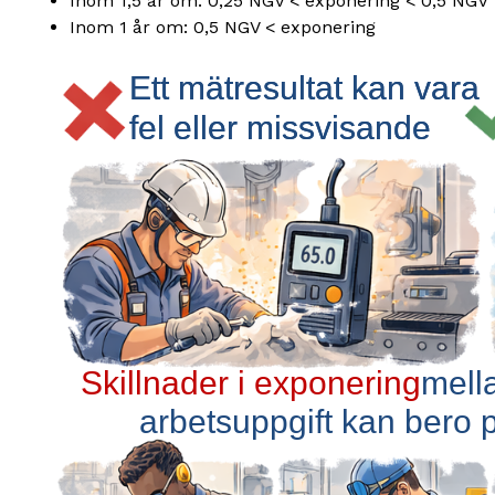
Inom 1,5 år om: 0,25 NGV < exponering < 0,5 NGV
Inom 1 år om: 0,5 NGV < exponering