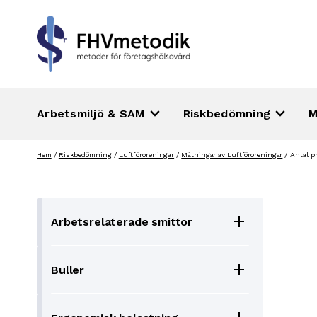
keyboard_arrow_down
keyboard_arrow_down
Arbetsmiljö & SAM
Riskbedömning
M
Hoppa
Hem
/
Riskbedömning
/
Luftföroreningar
/
Mätningar av Luftföroreningar
/
Antal p
till
innehåll
add
Arbetsrelaterade smittor
add
Buller