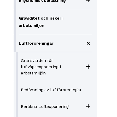
add
Ergonomisk belastning
Graviditet och risker i
arbetsmiljön
add
Luftföroreningar
Gränsvärden för
add
luftvägsexponering i
arbetsmiljön
Bedömning av luftföroreningar
add
Beräkna Luftexponering