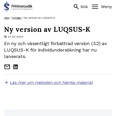
Sök
search
search
Sök
Meny
efter:
Hoppa
Hem
/
Nyheter
/
Ny version av LUQSUS-K
till
Ny version av LUQSUS-K
innehåll
event
27-03-2024
En ny och väsentligt förbättrad version (3.2) av
LUQSUS-K för individundersökning har nu
lanserats.
mail
Läs mer om metoden och hämta material
arrow_forward