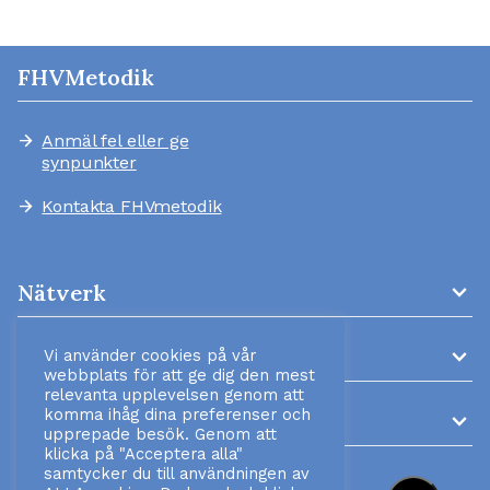
FHVMetodik
Anmäl fel eller ge
arrow_forward
synpunkter
Kontakta FHVmetodik
arrow_forward
expand_more
Nätverk
expand_more
AMM-kliniker
Vi använder cookies på vår
webbplats för att ge dig den mest
relevanta upplevelsen genom att
komma ihåg dina preferenser och
expand_more
Information
upprepade besök. Genom att
klicka på "Acceptera alla"
samtycker du till användningen av