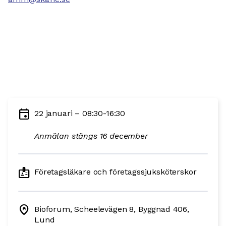
event
22 januari – 08:30-16:30
Anmälan stängs 16 december
badge
Företagsläkare och företagssjuksköterskor
home_pin
Bioforum, Scheelevägen 8, Byggnad 406,
Lund