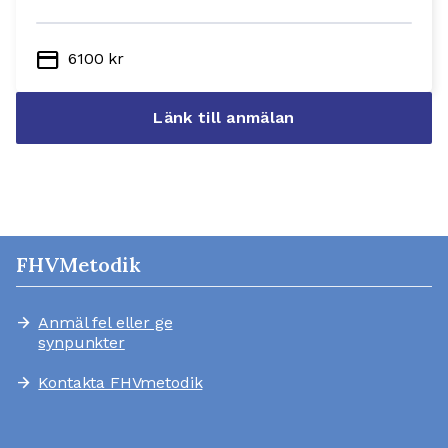
credit_card
6100 kr
Länk till anmälan
FHVMetodik
Anmäl fel eller ge
arrow_forward
synpunkter
Kontakta FHVmetodik
arrow_forward