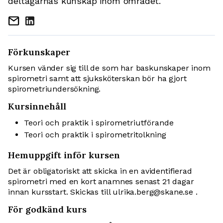
deltagarnas kunskap inom området.
mail
Förkunskaper
Kursen vänder sig till de som har baskunskaper inom
spirometri samt att sjuksköterskan bör ha gjort
spirometriundersökning.
Kursinnehåll
Teori och praktik i spirometriutförande
Teori och praktik i spirometritolkning
Hemuppgift inför kursen
Det är obligatoriskt att skicka in en avidentifierad
spirometri med en kort anamnes senast 21 dagar
innan kursstart. Skickas till ulrika.berg@skane.se .
För godkänd kurs