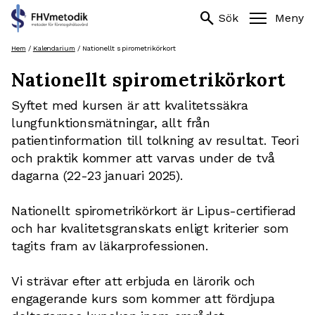
Sök
search
search
Sök
Meny
efter:
Hoppa
Hem
/
Kalendarium
/
Nationellt spirometrikörkort
till
Nationellt spirometrikörkort
innehåll
Syftet med kursen är att kvalitetssäkra
lungfunktionsmätningar, allt från
patientinformation till tolkning av resultat. Teori
och praktik kommer att varvas under de två
dagarna (22-23 januari 2025).
Nationellt spirometrikörkort är Lipus-certifierad
och har kvalitetsgranskats enligt kriterier som
tagits fram av läkarprofessionen.
Vi strävar efter att erbjuda en lärorik och
engagerande kurs som kommer att fördjupa