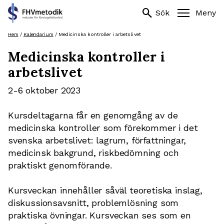
Sök
search
search
Sök
Meny
efter:
Hoppa
Hem
/
Kalendarium
/
Medicinska kontroller i arbetslivet
till
Medicinska kontroller i
innehåll
arbetslivet
2-6 oktober 2023
Kursdeltagarna får en genomgång av de
medicinska kontroller som förekommer i det
svenska arbetslivet: lagrum, författningar,
medicinsk bakgrund, riskbedömning och
praktiskt genomförande.
Kursveckan innehåller såväl teoretiska inslag,
diskussionsavsnitt, problemlösning som
praktiska övningar. Kursveckan ses som en