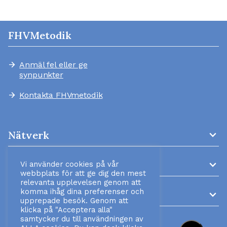
FHVMetodik
Anmäl fel eller ge
arrow_forward
synpunkter
Kontakta FHVmetodik
arrow_forward
expand_more
Nätverk
expand_more
AMM-kliniker
Vi använder cookies på vår
webbplats för att ge dig den mest
relevanta upplevelsen genom att
komma ihåg dina preferenser och
expand_more
Information
upprepade besök. Genom att
klicka på "Acceptera alla"
samtycker du till användningen av