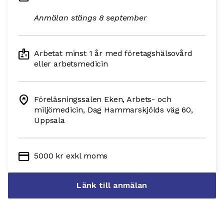
Anmälan stängs 8 september
badge
Arbetat minst 1 år med företagshälsovård
eller arbetsmedicin
home_pin
Föreläsningssalen Eken, Arbets- och
miljömedicin, Dag Hammarskjölds väg 60,
Uppsala
credit_card
5000 kr exkl moms
Länk till anmälan