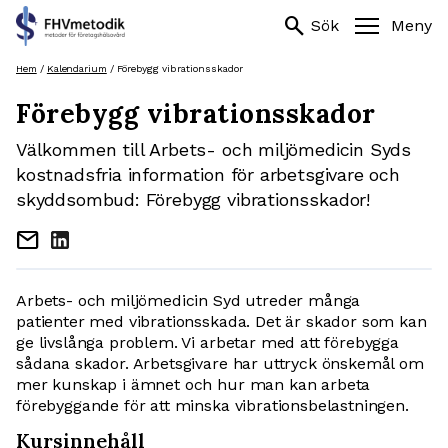
Sök
search
search
Sök
Meny
efter:
Hoppa
Hem
/
Kalendarium
/
Förebygg vibrationsskador
till
Förebygg vibrationsskador
innehåll
Välkommen till Arbets- och miljömedicin Syds
kostnadsfria information för arbetsgivare och
skyddsombud: Förebygg vibrationsskador!
mail
Arbets- och miljömedicin Syd utreder många
patienter med vibrationsskada. Det är skador som kan
ge livslånga problem. Vi arbetar med att förebygga
sådana skador. Arbetsgivare har uttryck önskemål om
mer kunskap i ämnet och hur man kan arbeta
förebyggande för att minska vibrationsbelastningen.
Kursinnehåll