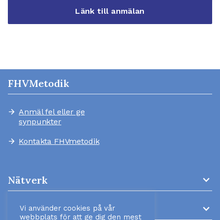
Länk till anmälan
FHVMetodik
Anmäl fel eller ge
arrow_forward
synpunkter
Kontakta FHVmetodik
arrow_forward
expand_more
Nätverk
expand_more
AMM-kliniker
Vi använder cookies på vår
webbplats för att ge dig den mest