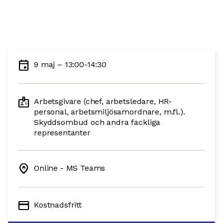
event
9 maj – 13:00-14:30
badge
Arbetsgivare (chef, arbetsledare, HR-
personal, arbetsmiljösamordnare, m.fl.).
Skyddsombud och andra fackliga
representanter
home_pin
Online - MS Teams
credit_card
Kostnadsfritt