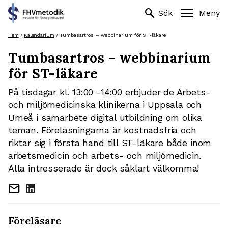
Sök
search
search
Sök
Meny
efter:
Hoppa
Hem
/
Kalendarium
/
Tumbasartros – webbinarium för ST-läkare
till
Tumbasartros – webbinarium
innehåll
för ST-läkare
På tisdagar kl. 13:00 -14:00 erbjuder de Arbets-
och miljömedicinska klinikerna i Uppsala och
Umeå i samarbete digital utbildning om olika
teman. Föreläsningarna är kostnadsfria och
riktar sig i första hand till ST-läkare både inom
arbetsmedicin och arbets- och miljömedicin.
Alla intresserade är dock såklart välkomma!
mail
Föreläsare