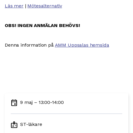
Läs mer
|
Mötesalternativ
OBS! INGEN ANMÄLAN BEHÖVS!
Denna information på
AMM Uppsalas hemsida
event
9 maj – 13:00-14:00
badge
ST-läkare