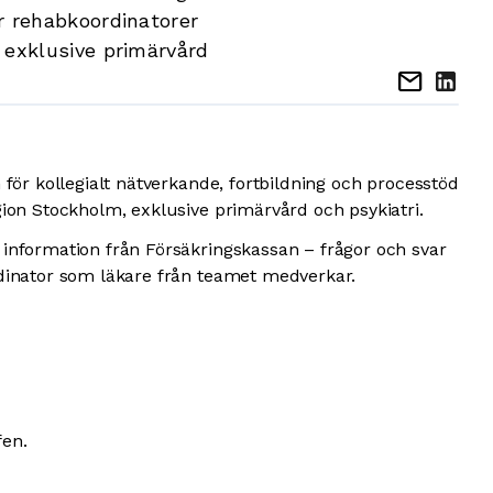
r rehabkoordinatorer
 exklusive primärvård
mail
 för kollegialt nätverkande, fortbildning och processtöd
gion Stockholm, exklusive primärvård och psykiatri.
 information från Försäkringskassan – frågor och svar
rdinator som läkare från teamet medverkar.
fen.