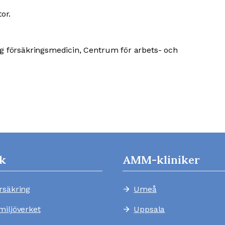
or.
g försäkringsmedicin, Centrum för arbets- och
k
AMM-kliniker
rsäkring
Umeå
arrow_forward
miljöverket
Uppsala
arrow_forward