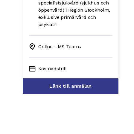
specialistsjukvård (sjukhus och
öppenvård) i Region Stockholm,
exklusive primärvård och
psykiatri.
home_pin
Online - MS Teams
credit_card
Kostnadsfritt
Länk till anmälan