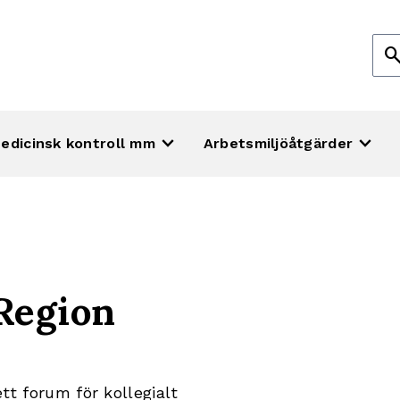
Sök
sear
efte
keyboard_arrow_down
keyboard_arrow_down
edicinsk kontroll mm
Arbetsmiljöåtgärder
 Region
tt forum för kollegialt