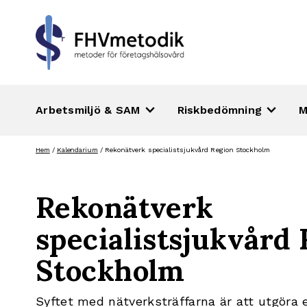
keyboard_arrow_down
keyboard_arrow_down
Arbetsmiljö & SAM
Riskbedömning
M
Hoppa
Hem
/
Kalendarium
/
Rekonätverk specialistsjukvård Region Stockholm
till
innehåll
Rekonätverk
specialistsjukvård
Stockholm
Syftet med nätverksträffarna är att utgöra e