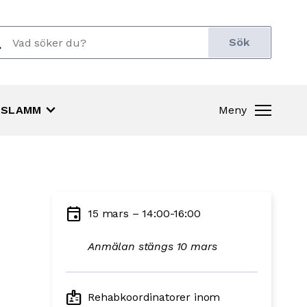
ch
r:
keyboard_arrow_down
SLAMM
Meny
event
15 mars – 14:00-16:00
Anmälan stängs 10 mars
badge
Rehabkoordinatorer inom