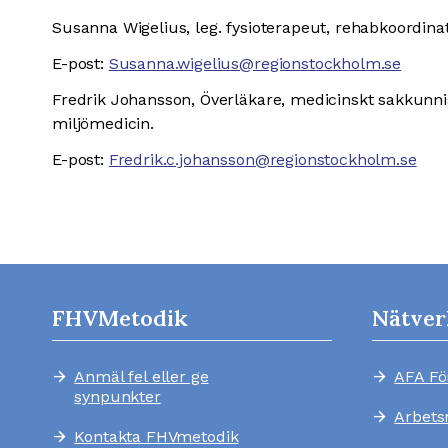
Susanna Wigelius,
leg. fysioterapeut,
rehabkoordinat
E-post:
Susanna.wigelius@regionstockholm.se
Fredrik Johansson, Överläkare, medicinskt sakkunni
miljömedicin.
E-post:
Fredrik.c.johansson@regionstockholm.se
FHVMetodik
Nätver
Anmäl fel eller ge
AFA Fö
arrow_forward
arrow_forward
synpunkter
Arbets
arrow_forward
Kontakta FHVmetodik
arrow_forward