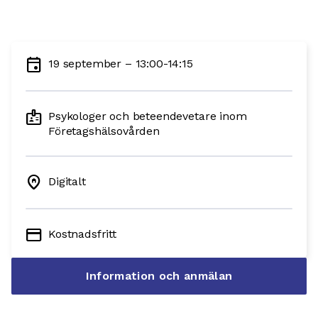
event
19 september – 13:00-14:15
badge
Psykologer och beteendevetare inom
Företagshälsovården
home_pin
Digitalt
credit_card
Kostnadsfritt
Information och anmälan