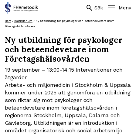
Sök
search
search
Sök
Meny
efter:
Hoppa
Hem
/
Kalendarium
/
Ny utbildning för psykologer och beteendevetare inom
till
Företagshälsovården
innehåll
Ny utbildning för psykologer
och beteendevetare inom
Företagshälsovården
19 september – 13:00-14:15 Interventioner och
åtgärder
Arbets- och miljömedicin i Stockholm & Uppsala
kommer under 2025 att genomföra en utbildning
som riktar sig mot psykologer och
beteendevetare inom företagshälsovården i
regionerna Stockholm, Uppsala, Dalarna och
Gävleborg. Utbildningen är en introduktion i
området organisatorisk och social arbetsmiljö