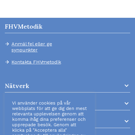
FHVMetodik
Anmäl fel eller ge
arrow_forward
synpunkter
Kontakta FHVmetodik
arrow_forward
expand_more
Nätverk
expand_more
AMM-kliniker
Vi använder cookies på vår
webbplats för att ge dig den mest
relevanta upplevelsen genom att
komma ihåg dina preferenser och
expand_more
Information
upprepade besök. Genom att
klicka på "Acceptera alla"