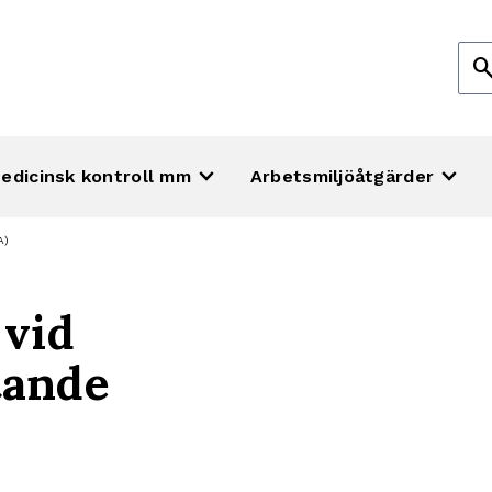
Sök
sear
efte
keyboard_arrow_down
keyboard_arrow_down
edicinsk kontroll mm
Arbetsmiljöåtgärder
A)
 vid
tande