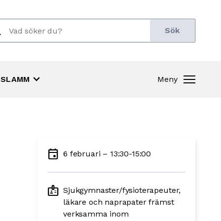
ch
r:
keyboard_arrow_down
SLAMM
Meny
event
6 februari – 13:30-15:00
badge
Sjukgymnaster/fysioterapeuter,
läkare och naprapater främst
verksamma inom