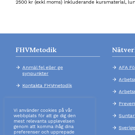
2500 kr (exkl moms) inkluderande kursmaterial, lun
FHVMetodik
Nätver
Anmäl fel eller ge
AFA Fö
arrow_forward
arrow_forward
synpunkter
Arbets
arrow_forward
Kontakta FHVmetodik
arrow_forward
Arbets
arrow_forward
Preven
arrow_forward
Vi använder cookies på vår
Suntar
arrow_forward
webbplats för att ge dig den
mest relevanta upplevelsen
genom att komma ihåg dina
Sverig
arrow_forward
preferenser och upprepade