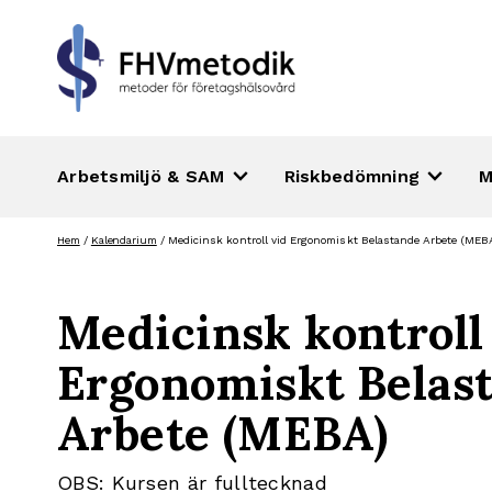
keyboard_arrow_down
keyboard_arrow_down
Arbetsmiljö & SAM
Riskbedömning
M
Hoppa
Hem
/
Kalendarium
/
Medicinsk kontroll vid Ergonomiskt Belastande Arbete (MEB
till
innehåll
Medicinsk kontroll
Ergonomiskt Belas
Arbete (MEBA)
OBS: Kursen är fulltecknad