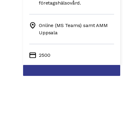
företagshälsovård.
home_pin
Online (MS Teams) samt AMM
Uppsala
credit_card
2500