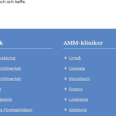
ch och kaffe.
k
AMM-kliniker
rsäkring
Umeå
arrow_forward
miljöverket
Uppsala
arrow_forward
miljöverket
Stockholm
arrow_forward
t
Örebro
arrow_forward
betsliv
Linköping
arrow_forward
es Företagshälsor
Göteborg
arrow_forward