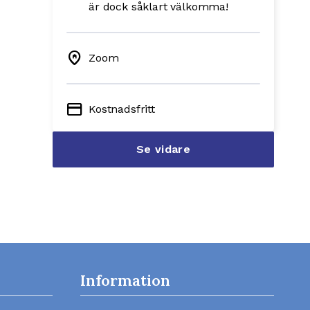
är dock såklart välkomma!
home_pin
Zoom
credit_card
Kostnadsfritt
Se vidare
Information