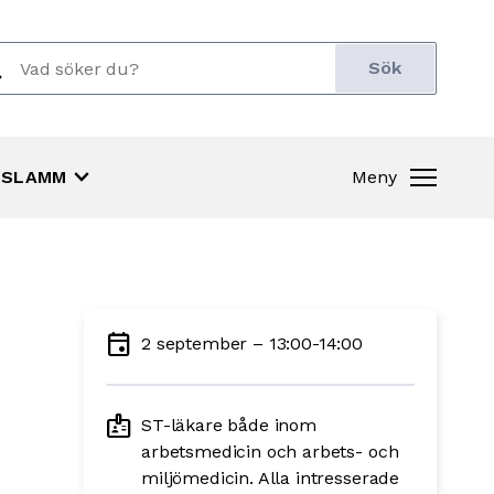
ch
r:
keyboard_arrow_down
SLAMM
Meny
event
2 september – 13:00-14:00
badge
ST-läkare både inom
arbetsmedicin och arbets- och
miljömedicin. Alla intresserade