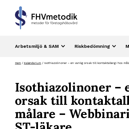
keyboard_arrow_down
keyboard_arrow_down
Arbetsmiljö & SAM
Riskbedömning
M
Hoppa
Hem
/
Kalendarium
/
Isothiazolinoner – en vanlig orsak till kontaktallergi hos m
till
innehåll
Isothiazolinoner – 
orsak till kontaktal
målare – Webbinar
ST-läkare