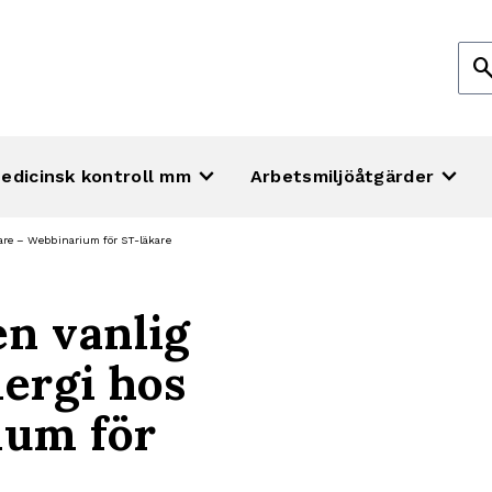
Sök
sear
efte
keyboard_arrow_down
keyboard_arrow_down
edicinsk kontroll mm
Arbetsmiljöåtgärder
ålare – Webbinarium för ST-läkare
en vanlig
lergi hos
ium för