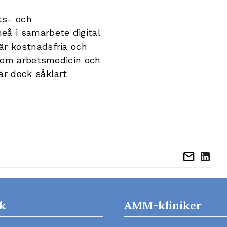
ets- och
eå i samarbete digital
är kostnadsfria och
 inom arbetsmedicin och
är dock såklart
mail
k
AMM-kliniker