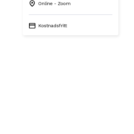
home_pin
Online - Zoom
credit_card
Kostnadsfritt