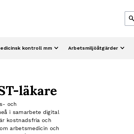
Sök
sear
efte
keyboard_arrow_down
keyboard_arrow_down
edicinsk kontroll mm
Arbetsmiljöåtgärder
ST-läkare
ts- och
eå i samarbete digital
är kostnadsfria och
 inom arbetsmedicin och