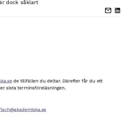
är dock såklart
mail
ska.se
de tillfällen du deltar. Därefter får du ett
er sista terminsföreläsningen.
hfisch@akademiska.se