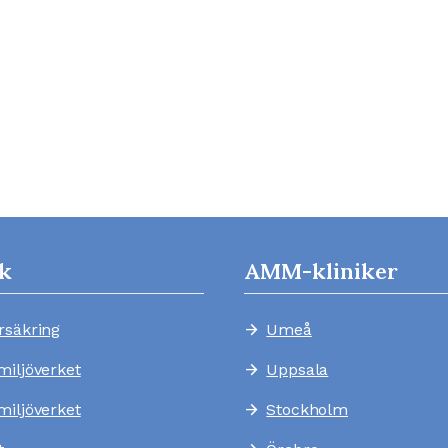
k
AMM-kliniker
rsäkring
Umeå
arrow_forward
miljöverket
Uppsala
arrow_forward
miljöverket
Stockholm
arrow_forward