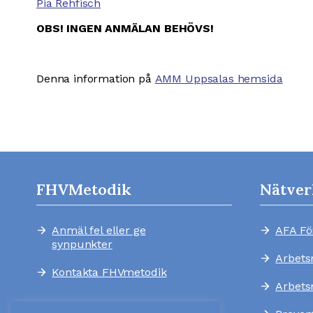
Pia Rehfisch
OBS! INGEN ANMÄLAN BEHÖVS!
Denna information på
AMM Uppsalas hemsida
FHVMetodik
Nätver
Anmäl fel eller ge
AFA Fö
arrow_forward
arrow_forward
synpunkter
Arbets
arrow_forward
Kontakta FHVmetodik
arrow_forward
Arbets
arrow_forward