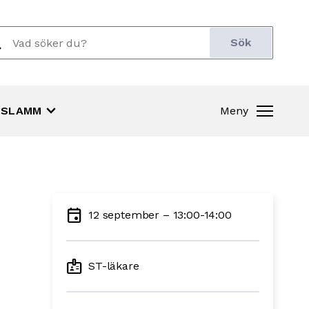
ch
r:
keyboard_arrow_down
SLAMM
Meny
event
12 september – 13:00-14:00
badge
ST-läkare