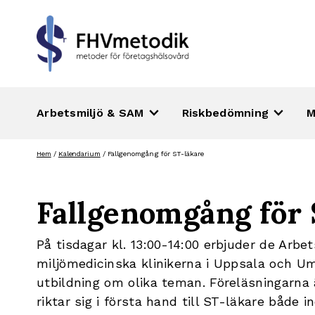
keyboard_arrow_down
keyboard_arrow_down
Arbetsmiljö & SAM
Riskbedömning
M
Hoppa
Hem
/
Kalendarium
/
Fallgenomgång för ST-läkare
till
innehåll
Fallgenomgång för 
På tisdagar kl. 13:00-14:00 erbjuder de Arbe
miljömedicinska klinikerna i Uppsala och Um
utbildning om olika teman. Föreläsningarna 
riktar sig i första hand till ST-läkare både