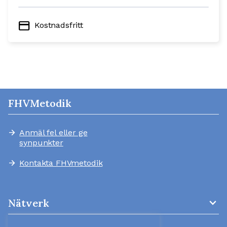
credit_card
Kostnadsfritt
FHVMetodik
Anmäl fel eller ge
arrow_forward
synpunkter
Kontakta FHVmetodik
arrow_forward
expand_more
Nätverk