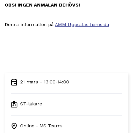
OBS! INGEN ANMÄLAN BEHÖVS!
Denna information på
AMM Uppsalas hemsida
event
21 mars – 13:00-14:00
badge
ST-läkare
home_pin
Online - MS Teams