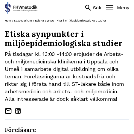
Sök
search
search
Sök
Meny
efter:
Hoppa
Hem
/
Kalendarium
/
Etiska synpunkter i miljöepidemiologiska studier
till
Etiska synpunkter i
innehåll
miljöepidemiologiska studier
På tisdagar kl. 13:00 -14:00 erbjuder de Arbets-
och miljömedicinska klinikerna i Uppsala och
Umeå i samarbete digital utbildning om olika
teman. Föreläsningarna är kostnadsfria och
riktar sig i första hand till ST-läkare både inom
arbetsmedicin och arbets- och miljömedicin.
Alla intresserade är dock såklart välkomma!
mail
Föreläsare