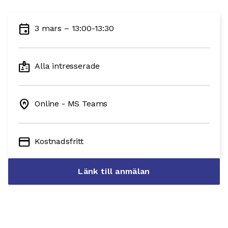
event
3 mars – 13:00-13:30
badge
Alla intresserade
home_pin
Online - MS Teams
credit_card
Kostnadsfritt
Länk till anmälan