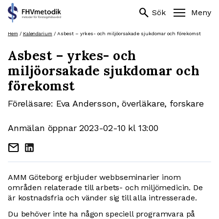
Sök
search
search
Sök
Meny
efter:
Hoppa
Hem
/
Kalendarium
/
Asbest – yrkes- och miljöorsakade sjukdomar och förekomst
till
Asbest – yrkes- och
innehåll
miljöorsakade sjukdomar och
förekomst
Föreläsare: Eva Andersson, överläkare, forskare
Anmälan öppnar 2023-02-10 kl 13:00
mail
AMM Göteborg erbjuder webbseminarier inom
områden relaterade till arbets- och miljömedicin. De
är kostnadsfria och vänder sig till alla intresserade.
Du behöver inte ha någon speciell programvara på