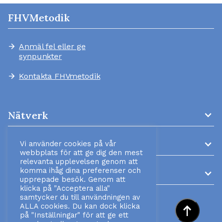
FHVMetodik
Anmäl fel eller ge
arrow_forward
synpunkter
Kontakta FHVmetodik
arrow_forward
expand_more
Nätverk
expand_more
AMM-kliniker
Vi använder cookies på vår
webbplats för att ge dig den mest
relevanta upplevelsen genom att
komma ihåg dina preferenser och
expand_more
Information
upprepade besök. Genom att
klicka på "Acceptera alla"
samtycker du till användningen av
ALLA cookies. Du kan dock klicka
arrow_right_alt
på "Inställningar" för att ge ett