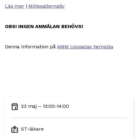
Läs mer
|
Mötesalternativ
OBS! INGEN ANMÄLAN BEHÖVS!
Denna information på
AMM Uppsalas hemsida
event
23 maj – 13:00-14:00
badge
ST-läkare