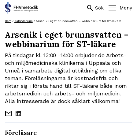
Sök
search
search
Sök
Meny
efter:
Hoppa
Hem
/
Kalendarium
/
Arsenik i eget brunnsvatten – webbinarium för ST-läkare
till
Arsenik i eget brunnsvatten –
innehåll
webbinarium för ST-läkare
På tisdagar kl. 13:00 -14:00 erbjuder de Arbets-
och miljömedicinska klinikerna i Uppsala och
Umeå i samarbete digital utbildning om olika
teman. Föreläsningarna är kostnadsfria och
riktar sig i första hand till ST-läkare både inom
arbetsmedicin och arbets- och miljömedicin.
Alla intresserade är dock såklart välkomma!
mail
Föreläsare