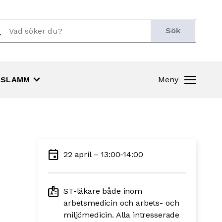
ch
r:
keyboard_arrow_down
SLAMM
Meny
event
22 april – 13:00-14:00
badge
ST-läkare både inom
arbetsmedicin och arbets- och
miljömedicin. Alla intresserade