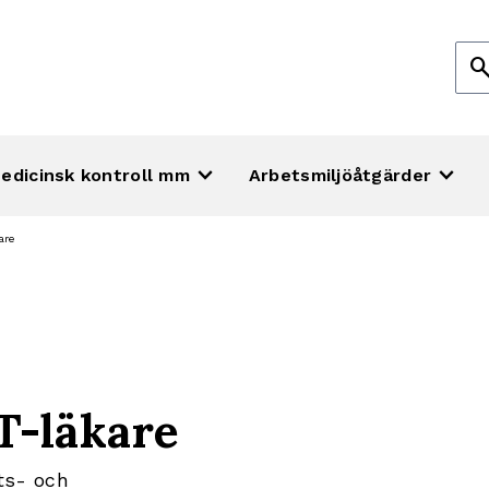
Sök
sear
efte
keyboard_arrow_down
keyboard_arrow_down
edicinsk kontroll mm
Arbetsmiljöåtgärder
are
T-läkare
ets- och