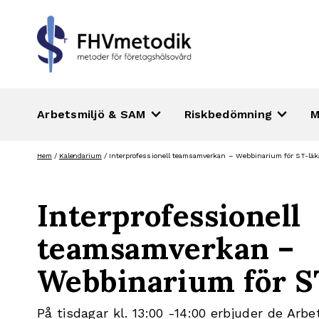
keyboard_arrow_down
keyboard_arrow_down
Arbetsmiljö & SAM
Riskbedömning
M
Hoppa
Hem
/
Kalendarium
/
Interprofessionell teamsamverkan – Webbinarium för ST-läk
till
innehåll
Interprofessionell
teamsamverkan –
Webbinarium för S
På tisdagar kl. 13:00 -14:00 erbjuder de Arb