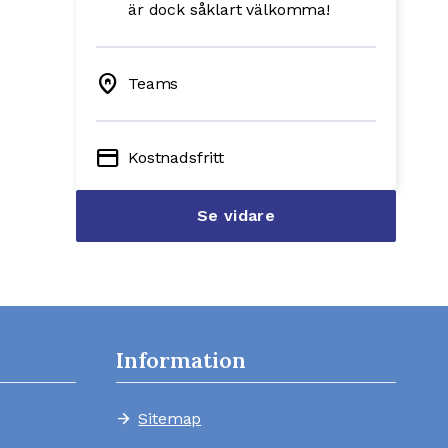
är dock såklart välkomma!
home_pin
Teams
credit_card
Kostnadsfritt
Se vidare
Information
Sitemap
arrow_forward