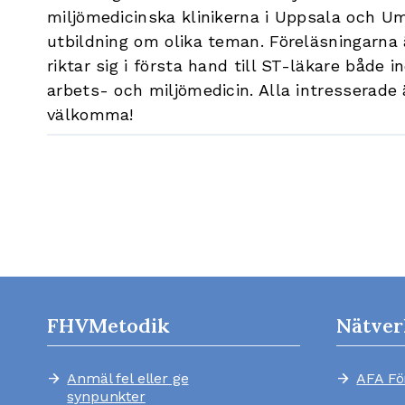
miljömedicinska klinikerna i Uppsala och Um
utbildning om olika teman. Föreläsningarna 
riktar sig i första hand till ST-läkare både
arbets- och miljömedicin. Alla intresserade 
välkomma!
FHVMetodik
Nätver
Anmäl fel eller ge
AFA Fö
arrow_forward
arrow_forward
synpunkter