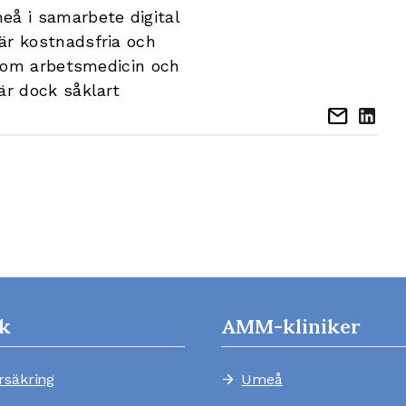
eå i samarbete digital
är kostnadsfria och
 inom arbetsmedicin och
är dock såklart
mail
k
AMM-kliniker
rsäkring
Umeå
arrow_forward