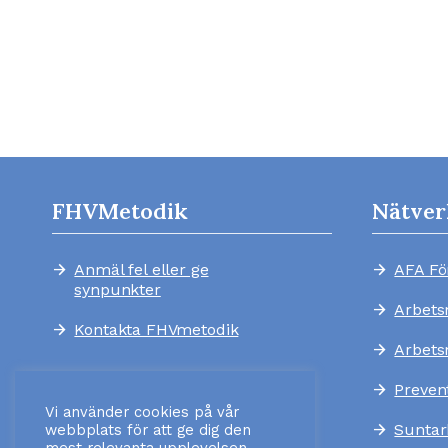
FHVMetodik
Nätver
Anmäl fel eller ge
AFA Fö
arrow_forward
arrow_forward
synpunkter
Arbets
arrow_forward
Kontakta FHVmetodik
arrow_forward
Arbets
arrow_forward
Preven
arrow_forward
Vi använder cookies på vår
Suntar
arrow_forward
webbplats för att ge dig den