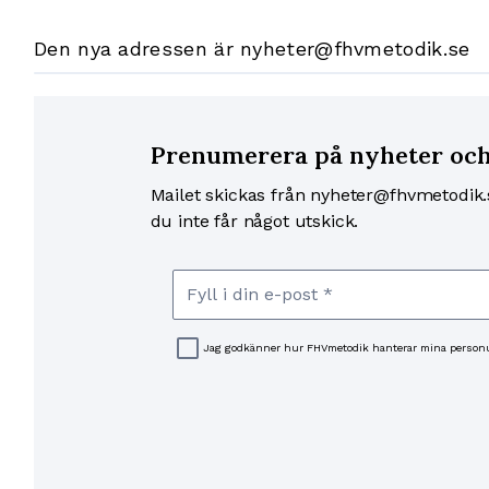
Den nya adressen är nyheter@fhvmetodik.se
Prenumerera på nyheter oc
Mailet skickas från nyheter@fhvmetodik
du inte får något utskick.
Jag godkänner hur FHVmetodik hanterar mina personu