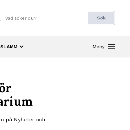
ch
r:
keyboard_arrow_down
SLAMM
Meny
ör
arium
en på Nyheter och