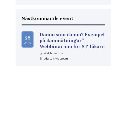
Nästkommande event
Damm som damm? Exempel
25
på dammätningar” –
AUG
Webbinarium för ST-läkare
event
Webbinarium
home_pin
Digitalt via Zoom