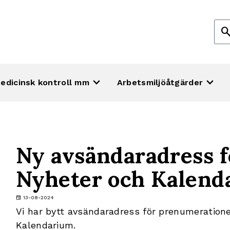
Sök
sear
efte
keyboard_arrow_down
keyboard_arrow_down
edicinsk kontroll mm
Arbetsmiljöåtgärder
Ny avsändaradress f
Nyheter och Kalend
event
13-08-2024
Vi har bytt avsändaradress för prenumeration
Kalendarium.