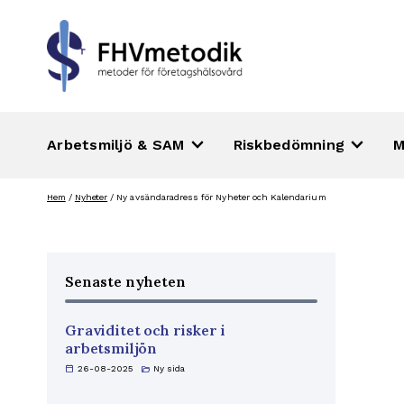
keyboard_arrow_down
keyboard_arrow_down
Arbetsmiljö & SAM
Riskbedömning
M
Hoppa
Hem
/
Nyheter
/
Ny avsändaradress för Nyheter och Kalendarium
till
innehåll
Senaste nyheten
Graviditet och risker i
arbetsmiljön
calendar_today
26-08-2025
folder_open
Ny sida