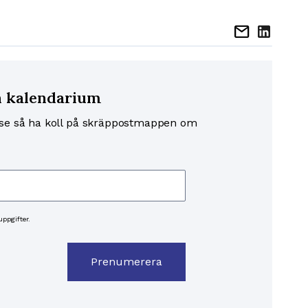
mail
h kalendarium
.se så ha koll på skräppostmappen om
ppgifter.