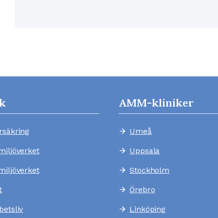
k
AMM-kliniker
rsäkring
Umeå
arrow_forward
miljöverket
Uppsala
arrow_forward
miljöverket
Stockholm
arrow_forward
t
Örebro
arrow_forward
betsliv
Linköping
arrow_forward